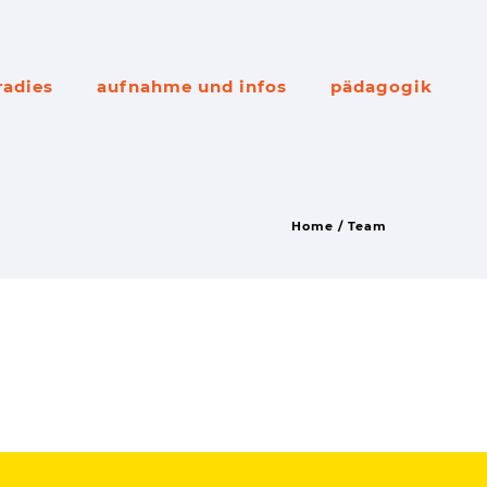
radies
aufnahme und infos
pädagogik
Home
/
Team