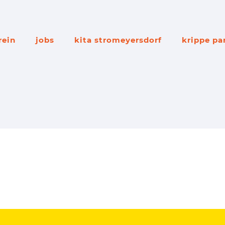
rein
jobs
kita stromeyersdorf
krippe pa